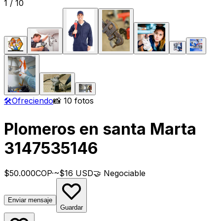
1
/
10
🛠️
Ofreciendo
📸 10 fotos
Plomeros en santa Marta
3147535146
$50.000
COP
·
~$16 USD
🤝
Negociable
Enviar mensaje
Guardar