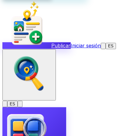
Publicar
Iniciar sesión
ES
ES