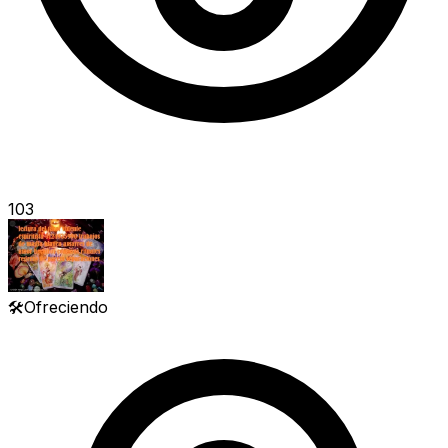
103
🛠️
Ofreciendo