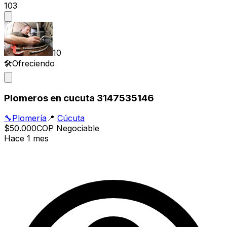
103
10
🛠️
Ofreciendo
Plomeros en cucuta 3147535146
🔧
Plomería
📍
Cúcuta
$50.000
COP
Negociable
Hace 1 mes