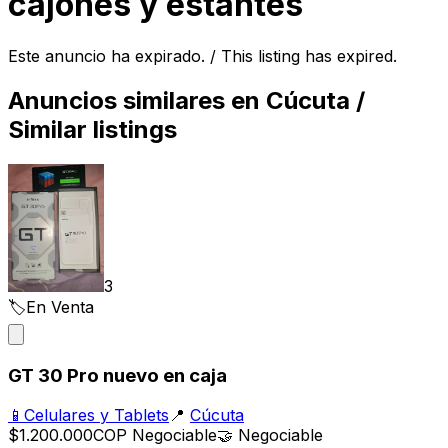
cajones y estantes
Este anuncio ha expirado. / This listing has expired.
Anuncios similares en
Cúcuta
/
Similar listings
3
🏷️
En Venta
GT 30 Pro nuevo en caja
📱
Celulares y Tablets
📍
Cúcuta
$1.200.000
COP
Negociable
🤝
Negociable