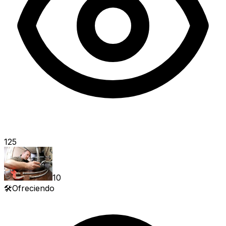
125
10
🛠️
Ofreciendo