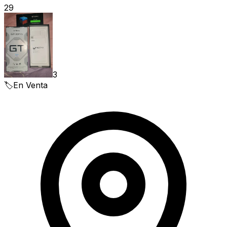
29
3
🏷️
En Venta