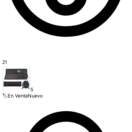
21
5
🏷️
En Venta
Nuevo