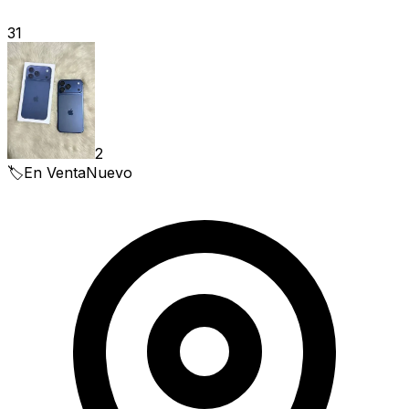
31
2
🏷️
En Venta
Nuevo