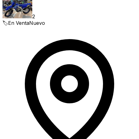
2
🏷️
En Venta
Nuevo