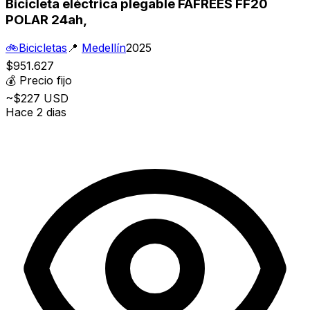
Bicicleta eléctrica plegable FAFREES FF20
POLAR 24ah,
🚲
Bicicletas
📍
Medellín
2025
$951.627
💰
Precio fijo
~$227 USD
Hace 2 dias