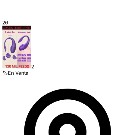
26
2
🏷️
En Venta