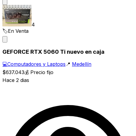
4
🏷️
En Venta
GEFORCE RTX 5060 Ti nuevo en caja
💻
Computadores y Laptops
📍
Medellín
$637.043
💰
Precio fijo
Hace 2 dias