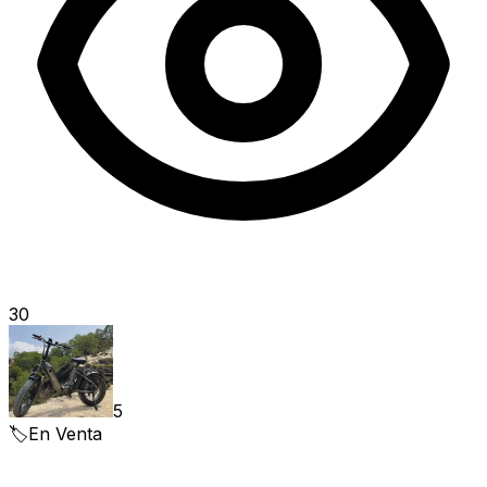
30
5
🏷️
En Venta