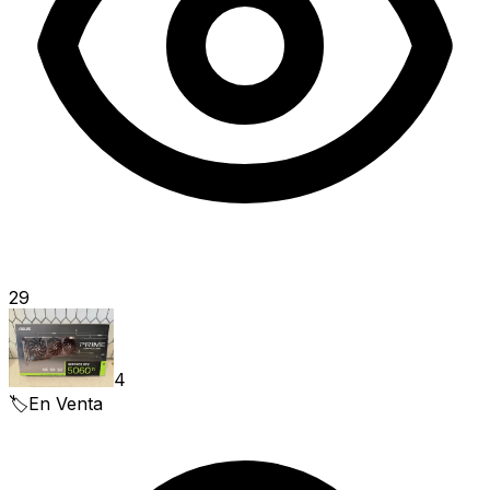
29
4
🏷️
En Venta