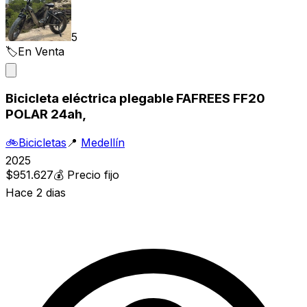
5
🏷️
En Venta
Bicicleta eléctrica plegable FAFREES FF20
POLAR 24ah,
🚲
Bicicletas
📍
Medellín
2025
$951.627
💰
Precio fijo
Hace 2 dias