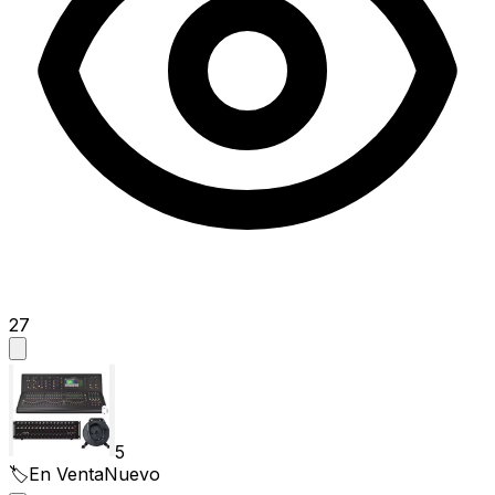
27
5
🏷️
En Venta
Nuevo