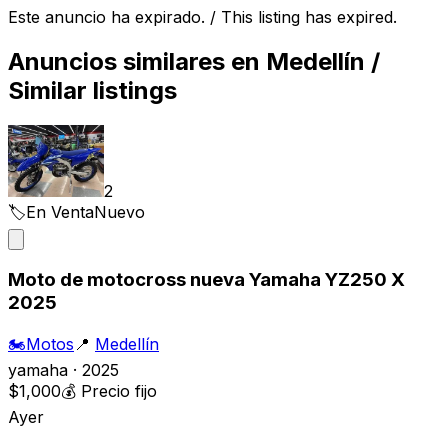
Este anuncio ha expirado. / This listing has expired.
Anuncios similares en
Medellín
/
Similar listings
2
🏷️
En Venta
Nuevo
Moto de motocross nueva Yamaha YZ250 X
2025
🏍️
Motos
📍
Medellín
yamaha · 2025
$1,000
💰
Precio fijo
Ayer