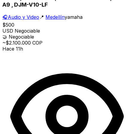
A9 , DJM-V10-LF
🎧
Audio y Video
📍
Medellín
yamaha
$500
USD
Negociable
🤝
Negociable
~$2.100.000 COP
Hace 11h