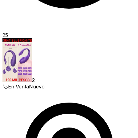
25
2
🏷️
En Venta
Nuevo