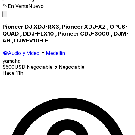
🏷️
En Venta
Nuevo
Pioneer DJ XDJ-RX3, Pioneer XDJ-XZ , OPUS-
QUAD , DDJ-FLX10 , Pioneer CDJ-3000 , DJM-
A9 , DJM-V10-LF
🎧
Audio y Video
📍
Medellín
yamaha
$500
USD
Negociable
🤝
Negociable
Hace 11h