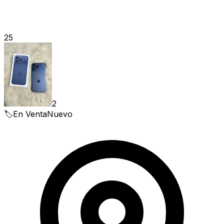
25
2
🏷️
En Venta
Nuevo