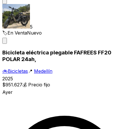
5
🏷️
En Venta
Nuevo
Bicicleta eléctrica plegable FAFREES FF20
POLAR 24ah,
🚲
Bicicletas
📍
Medellín
2025
$951.627
💰
Precio fijo
Ayer