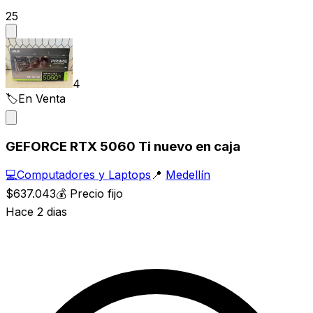
25
4
🏷️
En Venta
GEFORCE RTX 5060 Ti nuevo en caja
💻
Computadores y Laptops
📍
Medellín
$637.043
💰
Precio fijo
Hace 2 dias