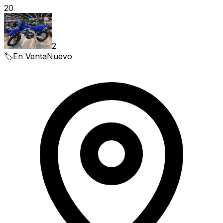
20
2
🏷️
En Venta
Nuevo