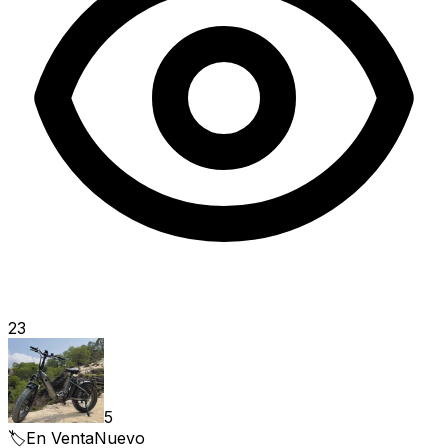
23
5
🏷️
En Venta
Nuevo