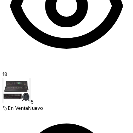
18
5
🏷️
En Venta
Nuevo