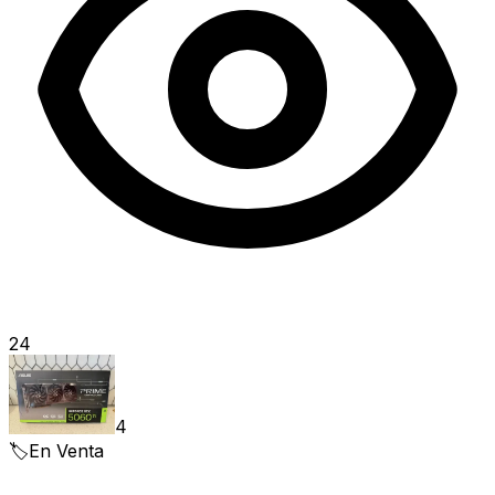
24
4
🏷️
En Venta