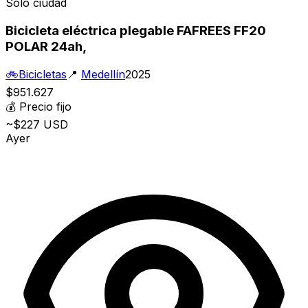
Solo ciudad
Bicicleta eléctrica plegable FAFREES FF20
POLAR 24ah,
🚲
Bicicletas
📍
Medellín
2025
$951.627
💰
Precio fijo
~$227 USD
Ayer