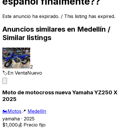
español finalmente??
Este anuncio ha expirado. / This listing has expired.
Anuncios similares en
Medellín
/
Similar listings
2
🏷️
En Venta
Nuevo
Moto de motocross nueva Yamaha YZ250 X
2025
🏍️
Motos
📍
Medellín
yamaha · 2025
$1,000
💰
Precio fijo