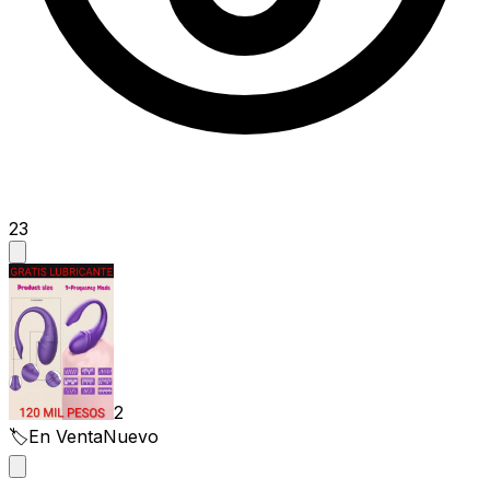
23
2
🏷️
En Venta
Nuevo