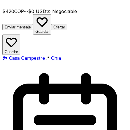
$420
COP
·
~$0 USD
🤝
Negociable
Enviar mensaje
Ofertar
Guardar
Guardar
🏞️
Casa Campestre
📍
Chía