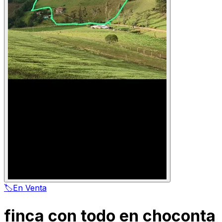
🏷️
En Venta
finca con todo en choconta