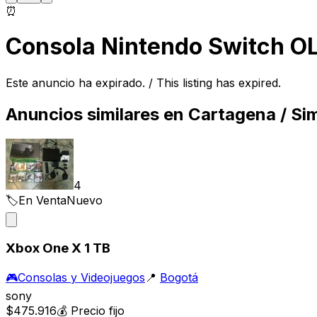
⏰
Consola Nintendo Switch OL
Este anuncio ha expirado. / This listing has expired.
Anuncios similares en
Cartagena
/ Sim
4
🏷️
En Venta
Nuevo
Xbox One X 1 TB
🎮
Consolas y Videojuegos
📍
Bogotá
sony
$475.916
💰
Precio fijo