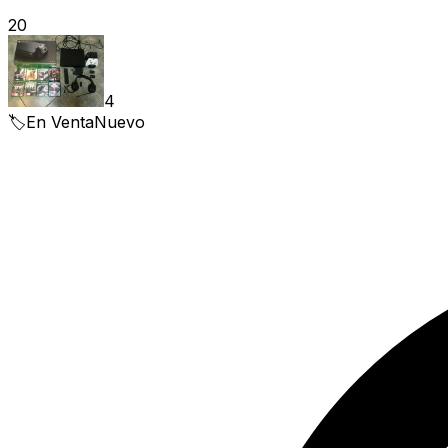
20
4
🏷️
En Venta
Nuevo