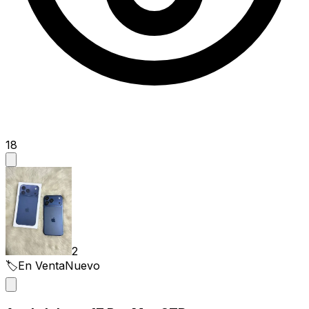
18
2
🏷️
En Venta
Nuevo