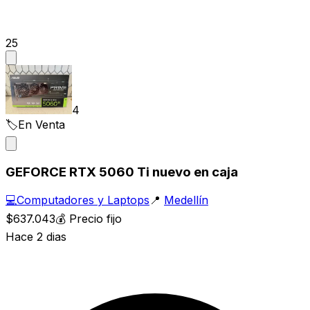
25
4
🏷️
En Venta
GEFORCE RTX 5060 Ti nuevo en caja
💻
Computadores y Laptops
📍
Medellín
$637.043
💰
Precio fijo
Hace 2 dias