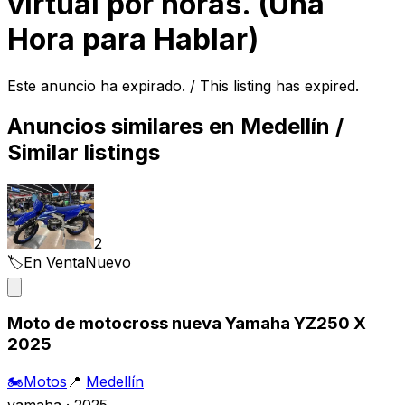
virtual por horas. (Una
Hora para Hablar)
Este anuncio ha expirado. / This listing has expired.
Anuncios similares en
Medellín
/
Similar listings
2
🏷️
En Venta
Nuevo
Moto de motocross nueva Yamaha YZ250 X
2025
🏍️
Motos
📍
Medellín