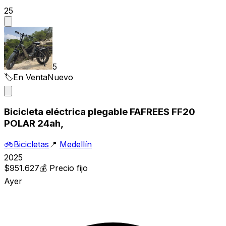
25
5
🏷️
En Venta
Nuevo
Bicicleta eléctrica plegable FAFREES FF20
POLAR 24ah,
🚲
Bicicletas
📍
Medellín
2025
$951.627
💰
Precio fijo
Ayer