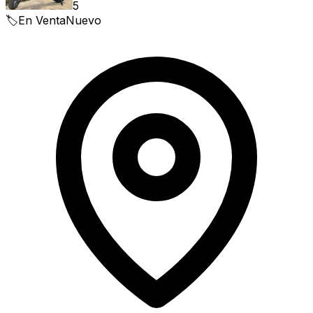
5
🏷️
En Venta
Nuevo