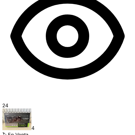
24
4
🏷️
En Venta