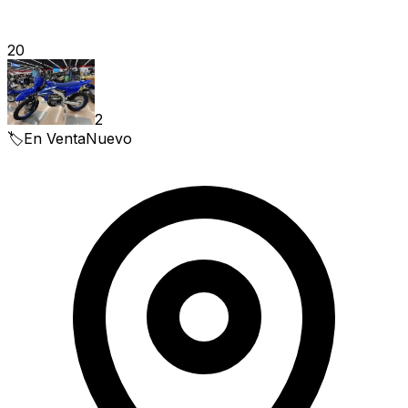
20
2
🏷️
En Venta
Nuevo