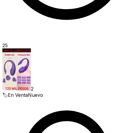
25
2
🏷️
En Venta
Nuevo