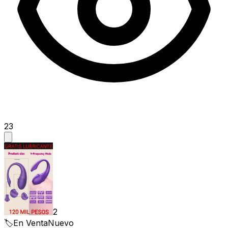
23
2
🏷️
En Venta
Nuevo