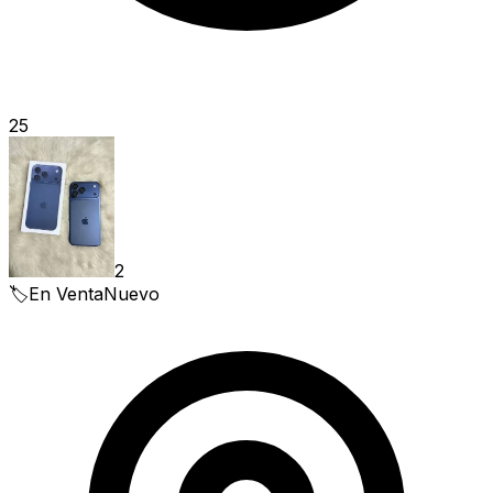
25
2
🏷️
En Venta
Nuevo