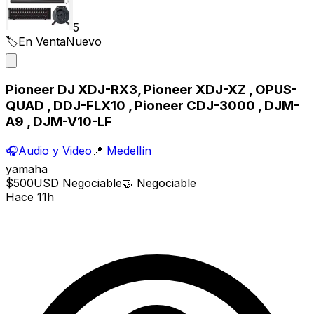
5
🏷️
En Venta
Nuevo
Pioneer DJ XDJ-RX3, Pioneer XDJ-XZ , OPUS-
QUAD , DDJ-FLX10 , Pioneer CDJ-3000 , DJM-
A9 , DJM-V10-LF
🎧
Audio y Video
📍
Medellín
yamaha
$500
USD
Negociable
🤝
Negociable
Hace 11h