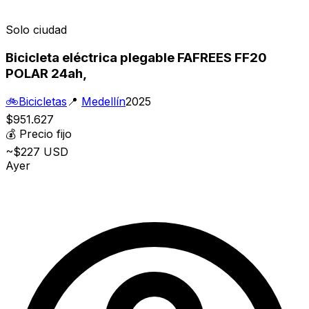
Solo ciudad
Bicicleta eléctrica plegable FAFREES FF20
POLAR 24ah,
🚲
Bicicletas
📍
Medellín
2025
$951.627
💰
Precio fijo
~$227 USD
Ayer