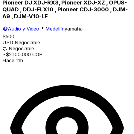
Pioneer DJ XDJ-RX3, Pioneer XDJ-XZ , OPUS-
QUAD , DDJ-FLX10 , Pioneer CDJ-3000 , DJM-
A9 , DJM-V10-LF
🎧
Audio y Video
📍
Medellín
yamaha
$500
USD
Negociable
🤝
Negociable
~$2.100.000 COP
Hace 11h