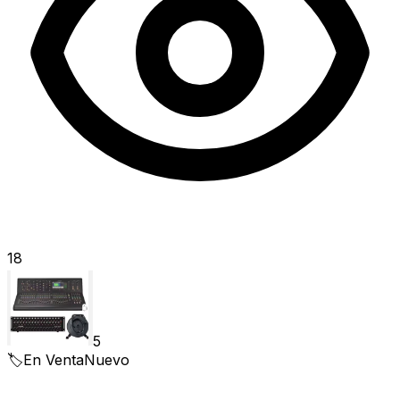
18
5
🏷️
En Venta
Nuevo