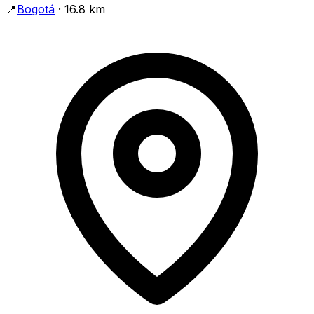
📍
Bogotá
· 16.8 km