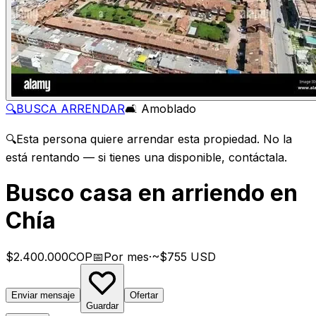
🔍
BUSCA ARRENDAR
🛋️ Amoblado
🔍
Esta persona quiere arrendar esta propiedad. No la
está rentando — si tienes una disponible, contáctala.
Busco casa en arriendo en
Chía
$2.400.000
COP
📅
Por mes
·
~$755 USD
Enviar mensaje
Ofertar
Guardar