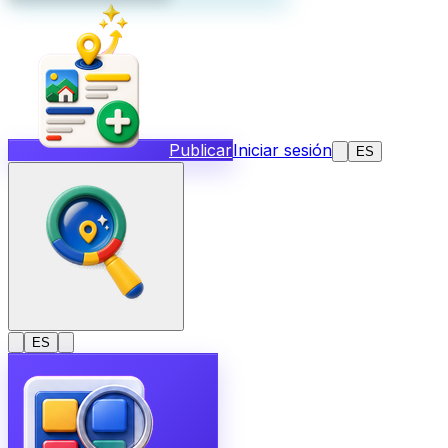
Publicar
Iniciar sesión
ES
ES