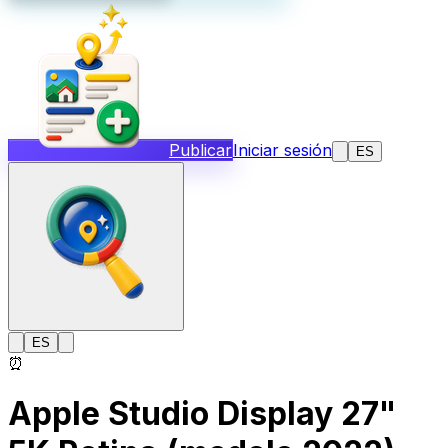
Publicar
Iniciar sesión
ES
ES
⏰
Apple Studio Display 27"