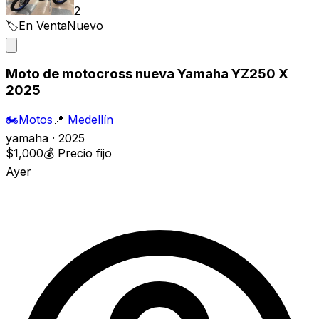
2
🏷️
En Venta
Nuevo
Moto de motocross nueva Yamaha YZ250 X
2025
🏍️
Motos
📍
Medellín
yamaha · 2025
$1,000
💰
Precio fijo
Ayer