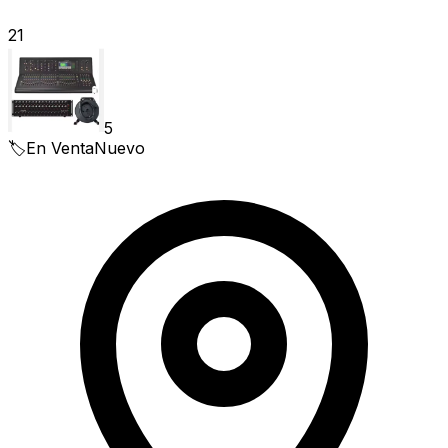
21
5
🏷️
En Venta
Nuevo