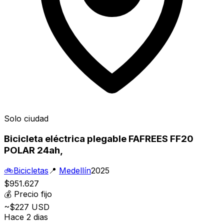
Solo ciudad
Bicicleta eléctrica plegable FAFREES FF20
POLAR 24ah,
🚲
Bicicletas
📍
Medellín
2025
$951.627
💰
Precio fijo
~$227 USD
Hace 2 dias