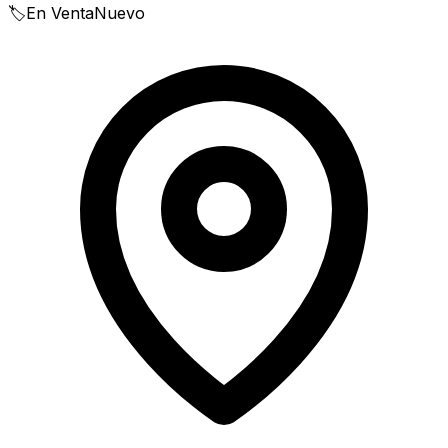
🏷️
En Venta
Nuevo