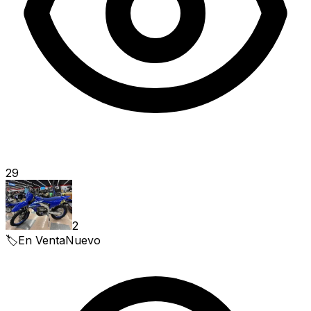
29
2
🏷️
En Venta
Nuevo