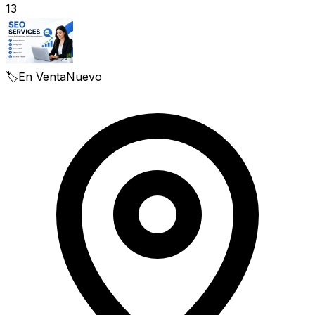
13
🏷️
En Venta
Nuevo