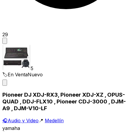
29
5
🏷️
En Venta
Nuevo
Pioneer DJ XDJ-RX3, Pioneer XDJ-XZ , OPUS-
QUAD , DDJ-FLX10 , Pioneer CDJ-3000 , DJM-
A9 , DJM-V10-LF
🎧
Audio y Video
📍
Medellín
yamaha