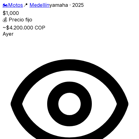
🏍️
Motos
📍
Medellín
yamaha · 2025
$1,000
💰
Precio fijo
~$4.200.000 COP
Ayer