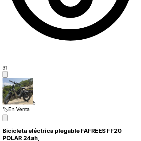
31
5
🏷️
En Venta
Bicicleta eléctrica plegable FAFREES FF20
POLAR 24ah,