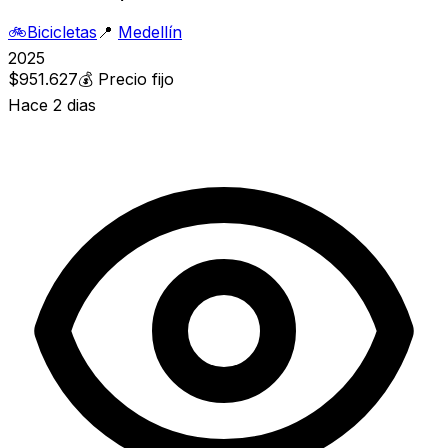
🚲
Bicicletas
📍
Medellín
2025
$951.627
💰
Precio fijo
Hace 2 dias