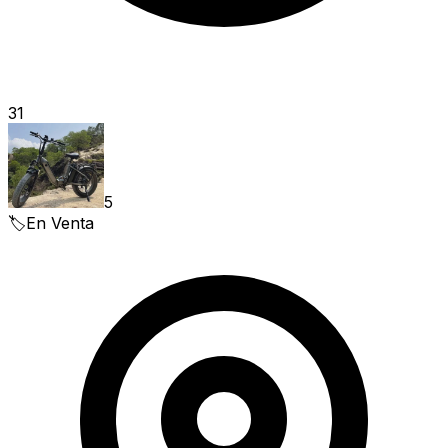
31
5
🏷️
En Venta