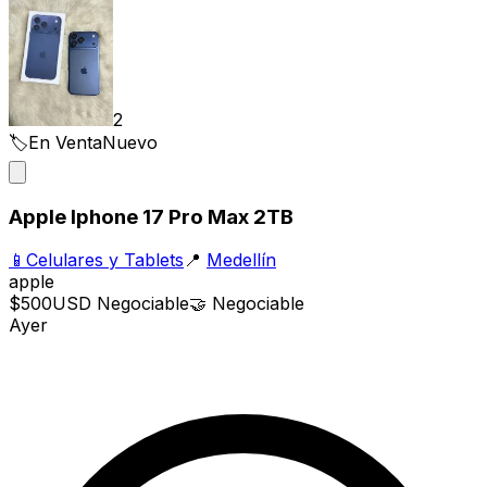
2
🏷️
En Venta
Nuevo
Apple Iphone 17 Pro Max 2TB
📱
Celulares y Tablets
📍
Medellín
apple
$500
USD
Negociable
🤝
Negociable
Ayer