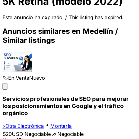
5K Retina (modelo 2022)
Este anuncio ha expirado. / This listing has expired.
Anuncios similares en
Medellín
/
Similar listings
🏷️
En Venta
Nuevo
Servicios profesionales de SEO para mejorar
los posicionamientos en Google y el tráfico
orgánico
⚡
Otra Electrónica
📍
Montería
$20
USD
Negociable
🤝
Negociable