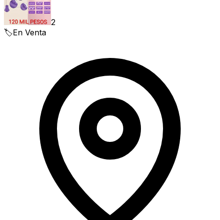
2
🏷️
En Venta