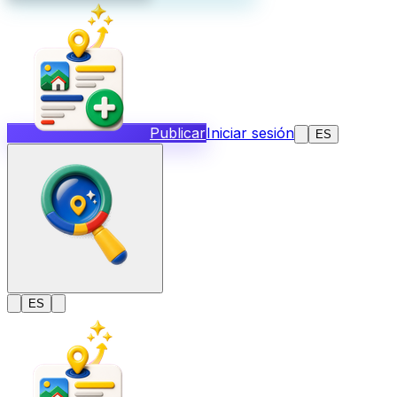
Publicar
Iniciar sesión
ES
ES