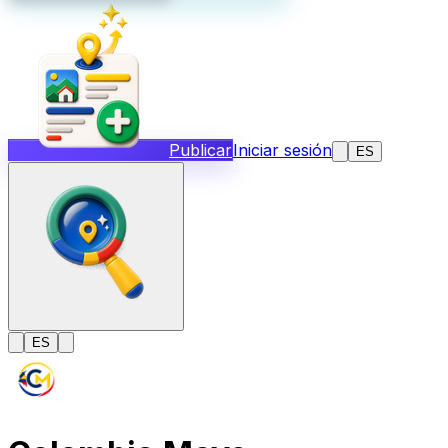
Publicar
Iniciar sesión
ES
ES