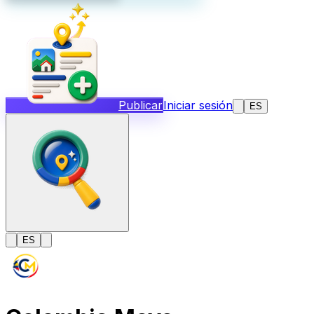
Publicar
Iniciar sesión
ES
ES